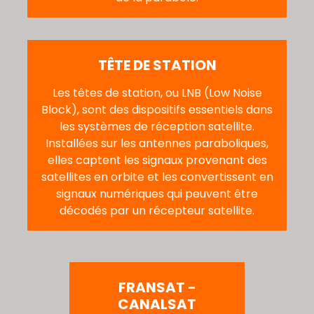
TÊTE DE STATION
Les têtes de station, ou LNB (Low Noise
Block), sont des dispositifs essentiels dans
les systèmes de réception satellite.
Installées sur les antennes paraboliques,
elles captent les signaux provenant des
satellites en orbite et les convertissent en
signaux numériques qui peuvent être
décodés par un récepteur satellite.
FRANSAT -
CANALSAT