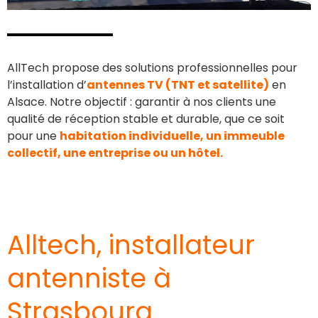
AllTech propose des solutions professionnelles pour
l’installation d’
antennes TV (TNT et satellite)
en
Alsace. Notre objectif : garantir à nos clients une
qualité de réception stable et durable, que ce soit
pour une
habitation individuelle, un immeuble
collectif, une entreprise ou un hôtel.
mise en place de parabole satellite pour une
mise en place de parabole satellite pour une
Technicien installant une antenne TNT sur
une toiture à Strasbourg.
réception optimale
réception optimale
Alltech, installateur
antenniste à
Strasbourg