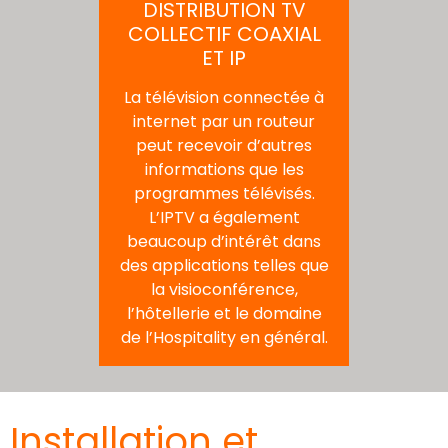
DISTRIBUTION TV
COLLECTIF COAXIAL
ET IP
La télévision connectée à
internet par un routeur
peut recevoir d’autres
informations que les
programmes télévisés.
L’IPTV a également
beaucoup d’intérêt dans
des applications telles que
la visioconférence,
l’hôtellerie et le domaine
de l’Hospitality en général.
Installation et