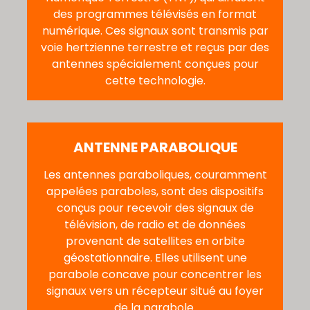
des programmes télévisés en format
numérique. Ces signaux sont transmis par
voie hertzienne terrestre et reçus par des
antennes spécialement conçues pour
cette technologie.
ANTENNE PARABOLIQUE
Les antennes paraboliques, couramment
appelées paraboles, sont des dispositifs
conçus pour recevoir des signaux de
télévision, de radio et de données
provenant de satellites en orbite
géostationnaire. Elles utilisent une
parabole concave pour concentrer les
signaux vers un récepteur situé au foyer
de la parabole.