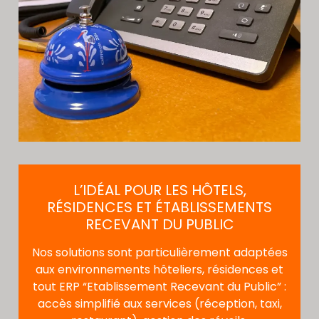
L’IDÉAL POUR LES HÔTELS,
RÉSIDENCES ET ÉTABLISSEMENTS
RECEVANT DU PUBLIC
Nos solutions sont particulièrement adaptées
aux environnements hôteliers, résidences et
tout ERP “Etablissement Recevant du Public” :
accès simplifié aux services (réception, taxi,