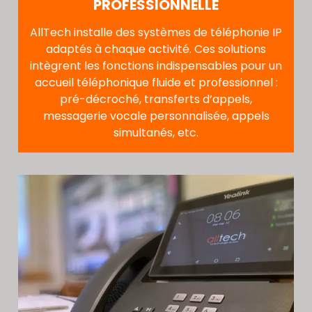
PROFESSIONNELLE
AllTech installe des systèmes de téléphonie IP
adaptés à chaque activité. Ces solutions
intègrent les fonctions indispensables pour un
accueil téléphonique fluide et professionnel :
pré-décroché, transferts d’appels,
messagerie vocale personnalisée, appels
simultanés, etc.